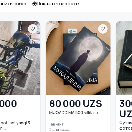
анить поиск
🌍Показать на карте
Игры с мячом
 000
80 000 UZS
30
U
MUQADDIMA 500 yillik ilm
otiladi yangi 3
Футля
Ташкент
l...
фотоа
2 дня назад