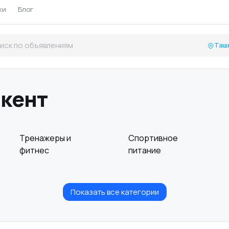
ки
Блог
Таш
шкент
Тренажеры и
Спортивное
фитнес
питание
Показать все категории
Ролики и
Самокаты и
скейтбординг
гироскутеры