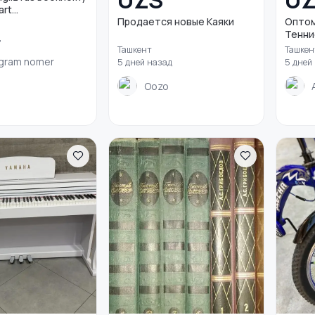
UZS
U
rt...
Продается новые Каяки
Оптом
Теннис
д
Ташкент
Ташкен
gram nomer
5 дней назад
5 дней
Oozo