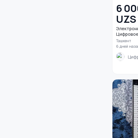
6 00
UZS
Электронн
Цифровое 
Ташкент
6 дней наз
Циф