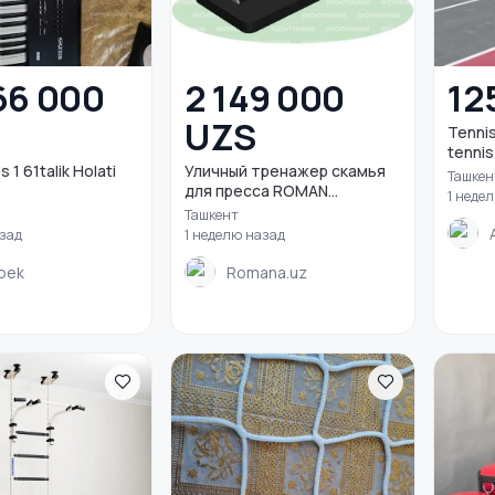
66 000
2 149 000
12
UZS
Tennis
tennis
61talik Holati
Уличный тренажер скамья
Ташкен
для пресса ROMAN...
1 неде
Ташкент
азад
1 неделю назад
sbek
Romana.uz