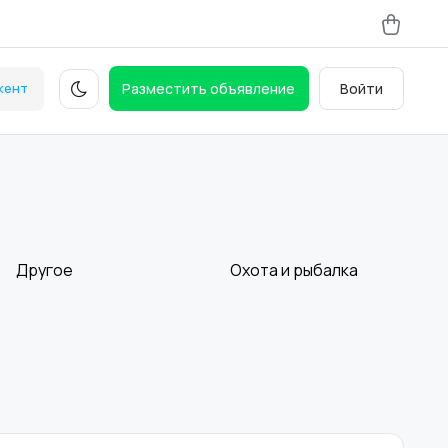
кент
Разместить объявление
Войти
Другое
Охота и рыбалка
Бильярд и боулинг
Водные виды спорта
2