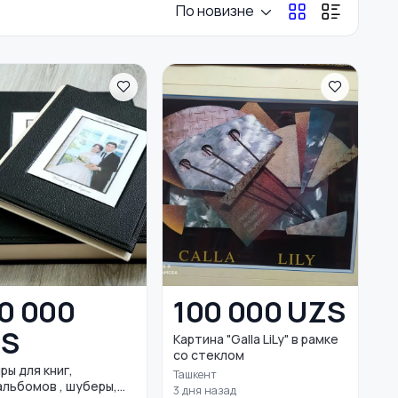
По новизне
0 000
100 000 UZS
ZS
Картина "Galla LiLy" в рамке
со стеклом
ры для книг,
Ташкент
льбомов , шуберы,...
3 дня назад