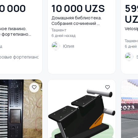
0 000
10 000 UZS
59
U
Домашняя библиотека.
Собрания сочинений ...
ое пианино.
Velosi
Ташкент
фортепиано...
6 дней назад
Ташкен
Юлия
ад
6 дней
ровые фортепиано