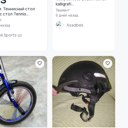
ZS
kalligrafi...
 .Теннисный стол
Ташкент
 стол Tennis...
6 дней назад
т
Asadbek
 назад
All Sports uz