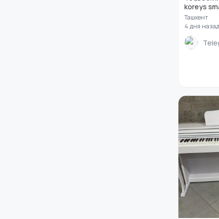
koreys sma
Ташкент
4 дня наза
Tele