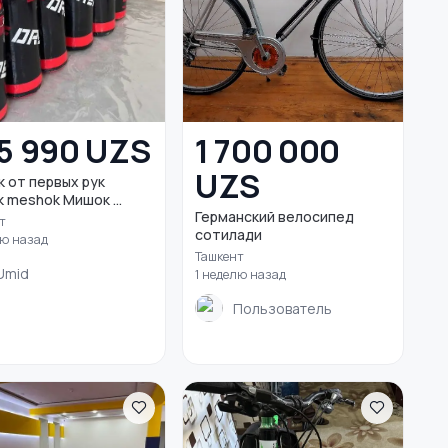
5 990 UZS
1 700 000
UZS
 от первых рук
k meshok Мишок ...
Германский велосипед
т
сотилади
лю назад
Ташкент
Umid
1 неделю назад
Пользователь