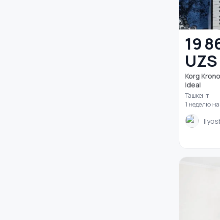
19 8
UZS
Korg Kronos 1 
Ideal
Ташкент
1 неделю н
Ilyo