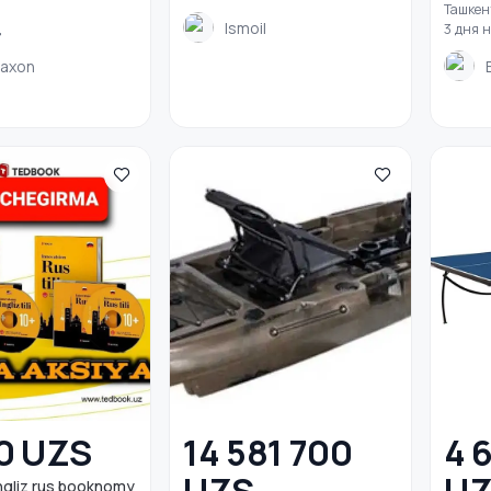
Ташкен
Ismoil
д
3 дня 
daxon
0 UZS
14 581 700
4 
ngliz rus booknomy