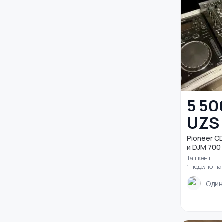
5 50
UZS
Pioneer CD
Ташкент
1 неделю н
Один