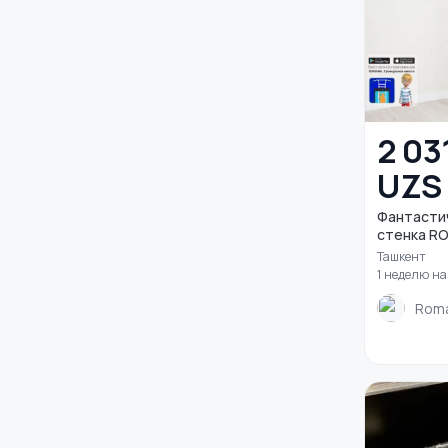
2 03
UZS
Фантасти
стенка RO
Ташкент
1 неделю н
Roma