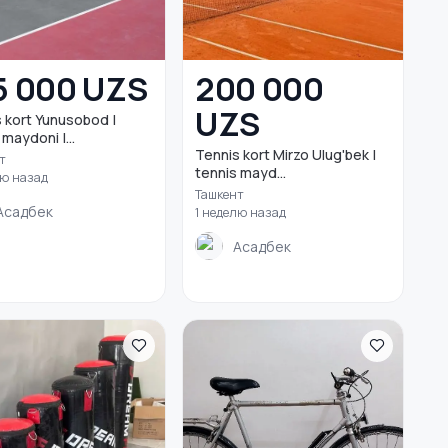
5 000 UZS
200 000
UZS
 kort Yunusobod |
 maydoni |...
Tennis kort Mirzo Ulug'bek |
т
tennis mayd...
лю назад
Ташкент
Асадбек
1 неделю назад
Асадбек