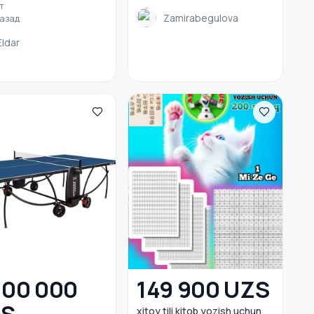
т
Zamirabegulova
назад
Eldar
600 000
149 900 UZS
xitoy tili kitob yozish uchun