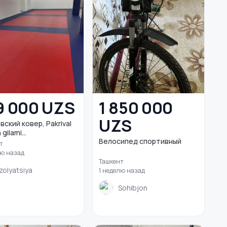
9 000 UZS
1 850 000
UZS
ский ковер, Pakrival
gilami...
Велосипед спортивный
т
лю назад
Ташкент
Izolyatsiya
1 неделю назад
Sohibjon