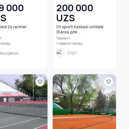
9 000
200 000
ZS
UZS
ped 24 razmer
Ot sporti Kaskasi sotiladi
(Каска для ...
т
Ташкент
 назад
1 неделю назад
Shoxjahon
7707