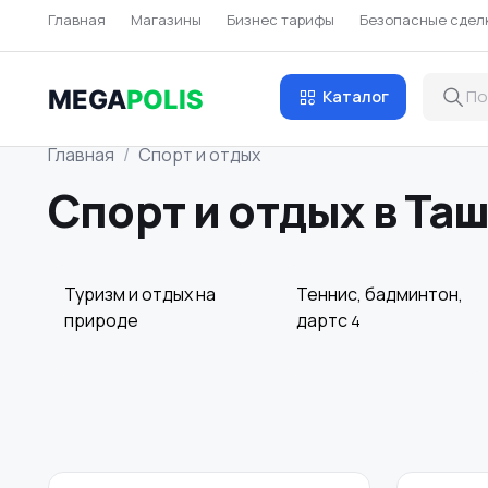
Главная
Магазины
Бизнес тарифы
Безопасные сдел
MEGA
POLIS
Каталог
Главная
Спорт и отдых
Спорт и отдых в Та
Туризм и отдых на
Теннис, бадминтон,
природе
дартс
4
Спортивная защита
Велосипеды
7