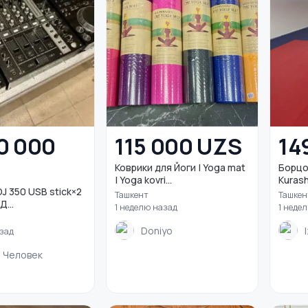
0 000
115 000 UZS
14
Коврики для Йоги | Yoga mat
Борцов
| Yoga kovri...
Kurash 
J 350 USB stick×2
Ташкент
Ташкен
и DJM 700 Д...
1 неделю назад
1 неде
Doniyo
азад
 Человек