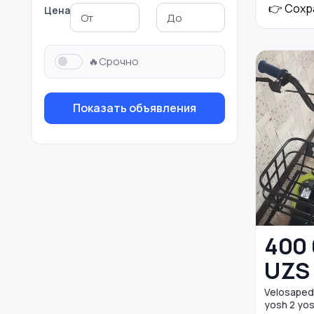
👉 Сохр
Цена
Единоборства
Зимние виды спорта
🔥Срочно
Показать объявления
400
UZS
Velosaped s
yosh 2 yosh