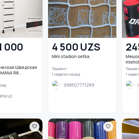
1 000
4 500 UZS
24
Mini stadion setka
Мешок
misho
ческая Шведская
Ташкент
Ташкен
MANA R8...
1 неделю назад
1 неде
998507771289
азад
na.uz