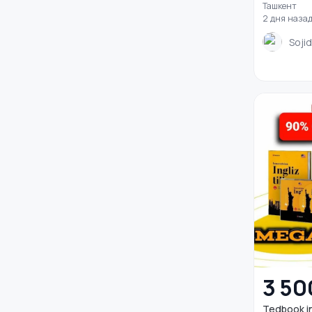
Ташкент
2 дня наза
Soji
3 50
Tedbook i